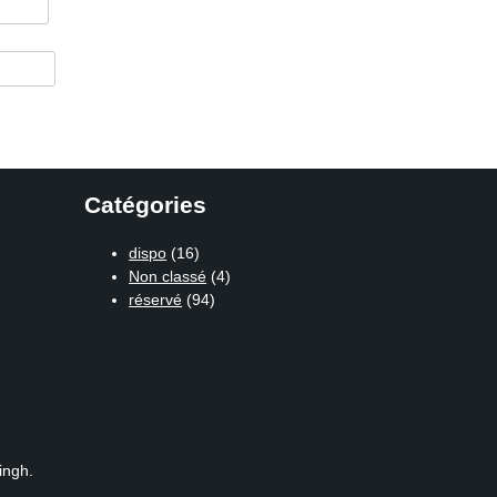
Catégories
dispo
(16)
Non classé
(4)
réservé
(94)
ingh.