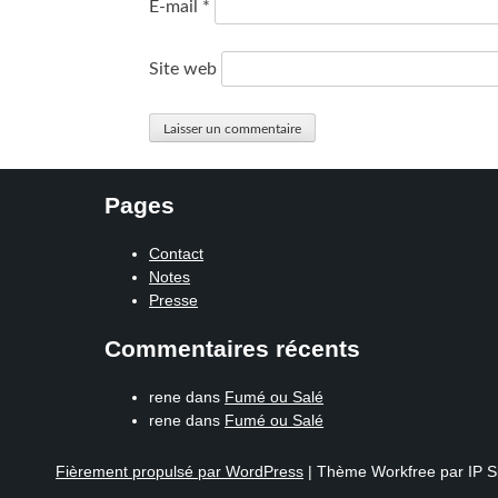
E-mail
*
Site web
Pages
Contact
Notes
Presse
Commentaires récents
rene
dans
Fumé ou Salé
rene
dans
Fumé ou Salé
Fièrement propulsé par WordPress
|
Thème Workfree par IP S