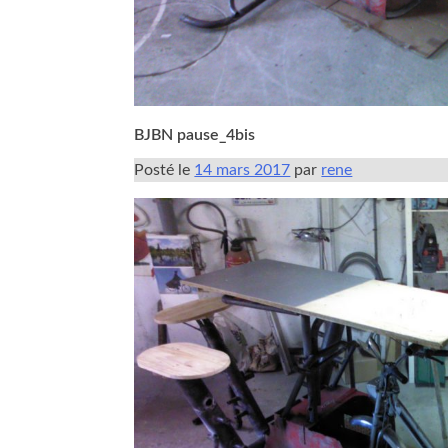
BJBN pause_4bis
Posté le
14 mars 2017
par
rene