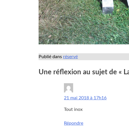
Publié dans
réservé
Une réflexion au sujet de «
L
rene
dit :
21 mai 2018 à 17h16
Tout inox
Répondre