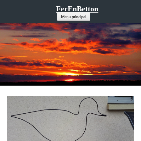
Aller
FerEnBetton
au
Menu principal
contenu